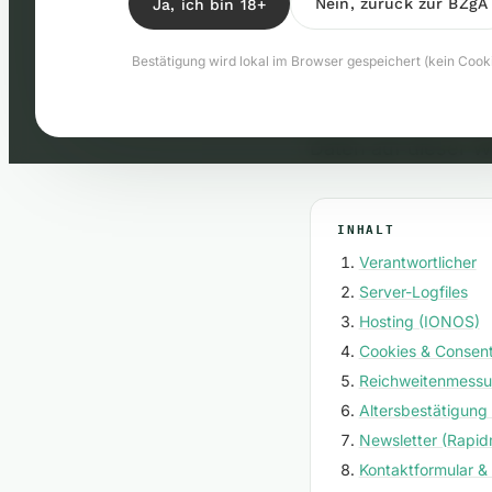
Daten
Nein, zurück zur BZgA
Ja, ich bin 18+
Bestätigung wird lokal im Browser gespeichert (kein Cooki
Wir freuen uns übe
Folgenden informie
Daten auf dieser W
INHALT
Verantwortlicher
Server-Logfiles
Hosting (IONOS)
Cookies & Consent
Reichweitenmessun
Altersbestätigung
Newsletter (Rapid
Kontaktformular &