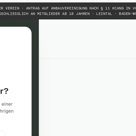
ER VEREIN · ANTRAG AUF ANBAUVEREINIGUNG NACH § 11 KCANG IN V
SSCHLIESSLICH AN MITGLIEDER AB 18 JAHREN · LEINTAL · BADEN-WÜ
tz
er?
 einer
hrigen