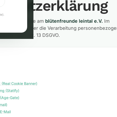
schutzerklärung
e).
r dein Interesse am
blütenfreunde leintal e.V.
Im
ren wir dich über die Verarbeitung personenbezoge
ebsite nach Art. 13 DSGVO.
 (Real Cookie Banner)
g (Statify)
 (Age-Gate)
mail)
 E-Mail