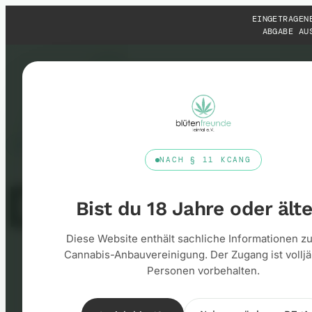
Zum
EINGETRAGEN
Inhalt
ABGABE AU
springen
RECHTLICHES
NACH § 11 KCANG
Datenschu
Bist du 18 Jahre oder ält
Diese Website enthält sachliche Informationen zu
Cannabis-Anbauvereinigung. Der Zugang ist volljä
Personen vorbehalten.
RECHTLICHES