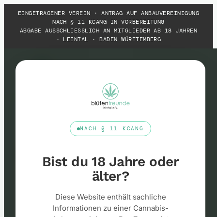
Zum
EINGETRAGENER VEREIN · ANTRAG AUF ANBAUVEREINIGUNG
Inhalt
NACH § 11 KCANG IN VORBEREITUNG
springen
ABGABE AUSSCHLIESSLICH AN MITGLIEDER AB 18 JAHREN ·
LEINTAL · BADEN-WÜRTTEMBERG
KONTAKT
NACH § 11 KCANG
Fragen?
Schreib
uns.
Bist du 18 Jahre oder
älter?
Wir beantworten Anfragen persönlich, in der Regel
innerhalb weniger Tage. Bitte beachte: über E-Mail
Diese Website enthält sachliche
können wir keine Auskünfte zu Bezug, Preisen oder
Informationen zu einer Cannabis-
Verfügbarkeit geben – das verbietet das KCanG.