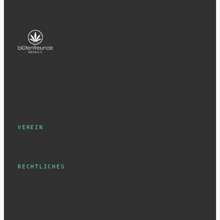
Cannabis-Anbauvereinigung nach § 11 KCanG im Leintal,
Baden-Württemberg. Gemeinschaftlicher Eigenanbau für
erwachsene Mitglieder.
VEREIN
RECHTLICHES
Datenschutz
Impressum