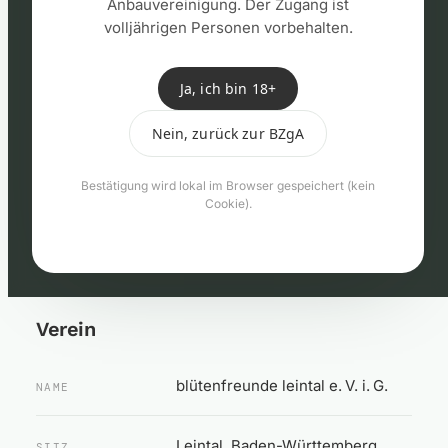
Anbauvereinigung. Der Zugang ist
volljährigen Personen vorbehalten.
Ja, ich bin 18+
Nein, zurück zur BZgA
Kontaktformular
Bestätigung wird lokal im Browser gespeichert (kein
Fehler:
Kontaktformular wurde nicht
Cookie).
gefunden.
Verein
blütenfreunde leintal e. V. i. G.
NAME
Leintal, Baden-Württemberg
SITZ